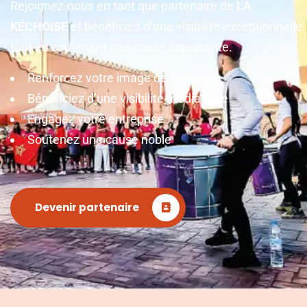
Rejoignez-nous en tant que partenaire de
LA
KÉCHOISE
et bénéficiez d’une visibilité exceptionnelle
tout en soutenant une cause importante.
Renforcez votre image de marque
Bénéficiez d’une visibilité médiatique
Engagez votre entreprise
Soutenez une cause noble
Devenir partenaire